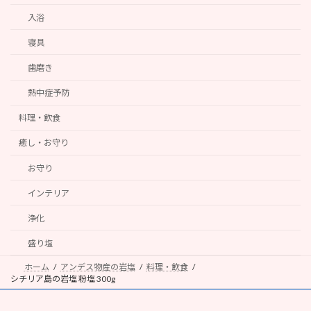
入浴
寝具
歯磨き
熱中症予防
料理・飲食
癒し・お守り
お守り
インテリア
浄化
盛り塩
ホーム
アンデス物産の岩塩
料理・飲食
シチリア島の岩塩 粉塩 300g