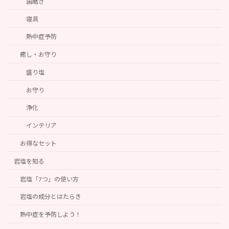
歯磨き
寝具
熱中症予防
癒し・お守り
盛り塩
お守り
浄化
インテリア
お得なセット
岩塩を知る
岩塩「7つ」の使い方
岩塩の成分とはたらき
熱中症を予防しよう！